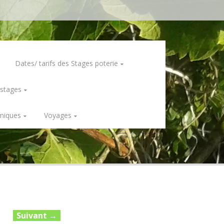
Dates/ tarifs des Stages poterie
 stages
miques
Voyages
Suivant
→