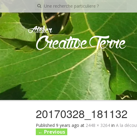
Recherche
pour:
Atelier
Creative Terre
20170328_181132
Published
9 years ago
at
2448 × 3264
in
A la décou
←
Previous