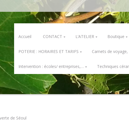
Skip
Accueil
CONTACT
L’ATELIER
Boutique
to
content
POTERIE : HORAIRES ET TARIFS
Carnets de voyage,
Intervention : écoles/ entreprises,…
Techniques céra
verte de Séoul