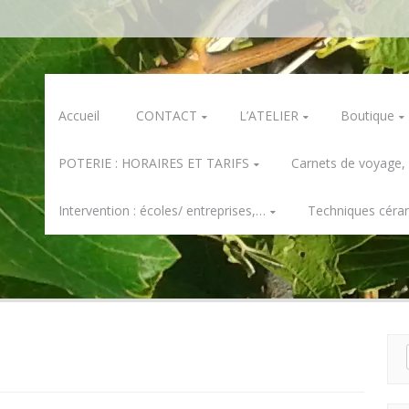
Skip
Accueil
CONTACT
L’ATELIER
Boutique
to
content
POTERIE : HORAIRES ET TARIFS
Carnets de voyage,
Intervention : écoles/ entreprises,…
Techniques céra
Rech
pour