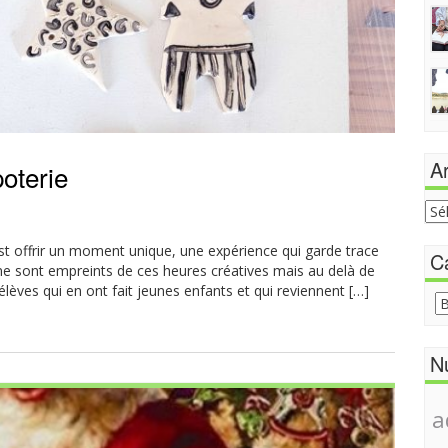
Ar
oterie
Arc
du
sit
t offrir un moment unique, une expérience qui garde trace
C
ne sont empreints de ces heures créatives mais au delà de
d’élèves qui en ont fait jeunes enfants et qui reviennent […]
Cat
N
a