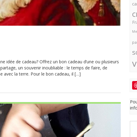
ca
c
Fr
Me
pa
s
v
’une idée de cadeau? Offrez un bon cadeau d’une ou plusieurs
partage, un souvenir inoubliable : le temps de faire, de
e avec la terre. Pour le bon cadeau, il […]
Pou
inf