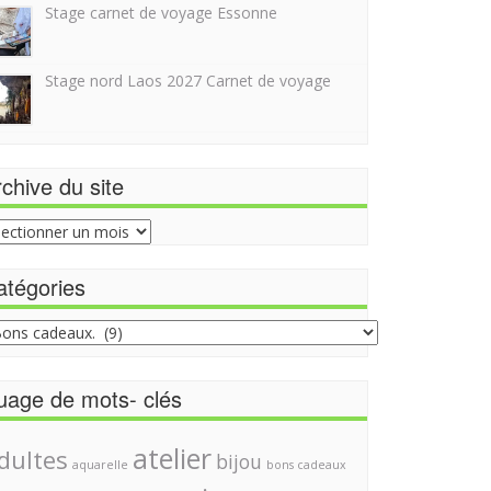
Stage carnet de voyage Essonne
Stage nord Laos 2027 Carnet de voyage
chive du site
hive
e
atégories
égories
uage de mots- clés
atelier
dultes
bijou
aquarelle
bons cadeaux