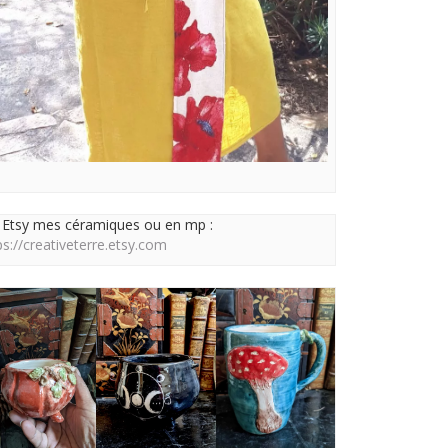
 Etsy mes céramiques ou en mp :
ps://creativeterre.etsy.com