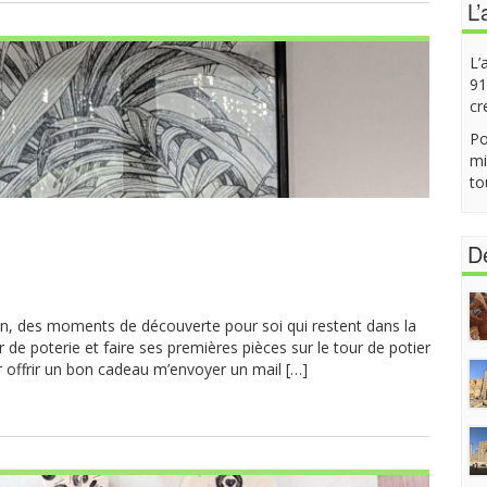
L’
L’
91
cr
Po
mi
to
De
on, des moments de découverte pour soi qui restent dans la
r de poterie et faire ses premières pièces sur le tour de potier
 offrir un bon cadeau m’envoyer un mail […]