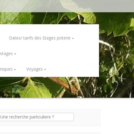
Dates/ tarifs des Stages poterie
 stages
miques
Voyages
erche
: