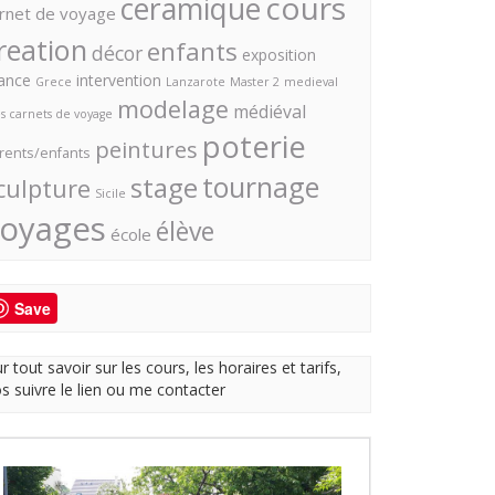
cours
ceramique
rnet de voyage
reation
enfants
décor
exposition
ance
intervention
Grece
Lanzarote
Master 2
medieval
modelage
médiéval
s carnets de voyage
poterie
peintures
rents/enfants
tournage
stage
culpture
Sicile
oyages
élève
école
Save
r tout savoir sur les cours, les horaires et tarifs,
os suivre le lien ou me contacter