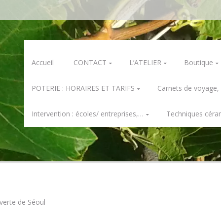
Skip
Accueil
CONTACT
L’ATELIER
Boutique
to
content
POTERIE : HORAIRES ET TARIFS
Carnets de voyage,
Intervention : écoles/ entreprises,…
Techniques céra
verte de Séoul