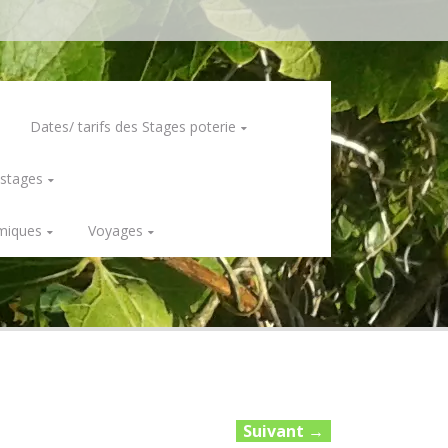
Dates/ tarifs des Stages poterie
 stages
miques
Voyages
Suivant
→