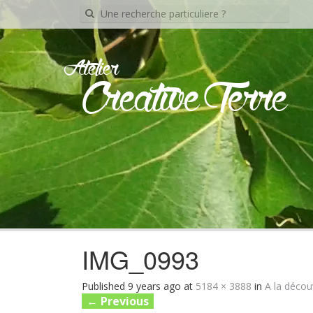
Recherche
pour:
Atelier
Creative Terre
IMG_0993
Published
9 years ago
at
5184 × 3888
in
A la décou
←
Previous