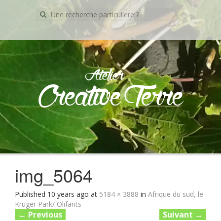
Recherche
pour:
Atelier
Creative Terre
Skip
to
content
img_5064
Published
10 years ago
at
5184 × 3888
in
Afrique du sud, le
Kruger Park/ Olifants
←
Previous
Suivant
→