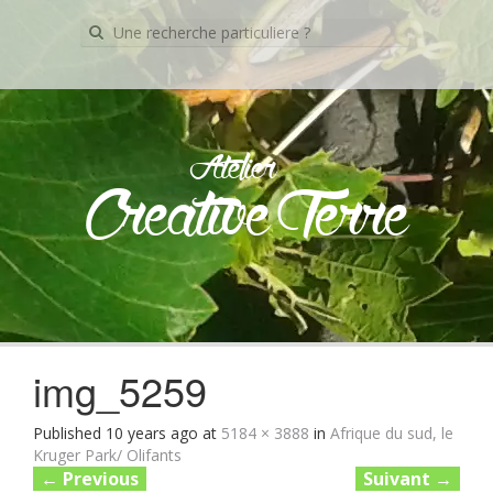
Recherche
pour:
Atelier
Creative Terre
Skip
to
content
img_5259
Published
10 years ago
at
5184 × 3888
in
Afrique du sud, le
Kruger Park/ Olifants
←
Previous
Suivant
→