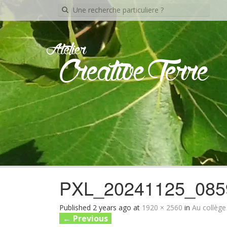
Recherche
pour:
Atelier
Creative Terre
PXL_20241125_085
Published
2 years ago
at
1920 × 2560
in
Au collèg
←
Previous