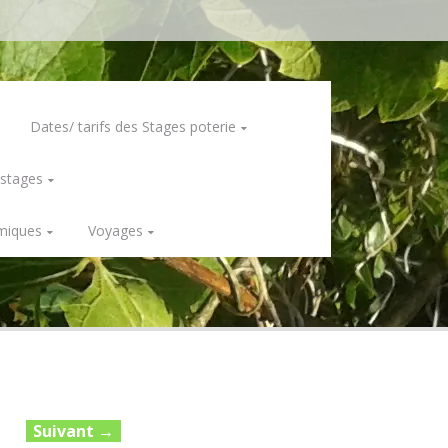
Dates/ tarifs des Stages poterie
 stages
miques
Voyages
Suivant
→