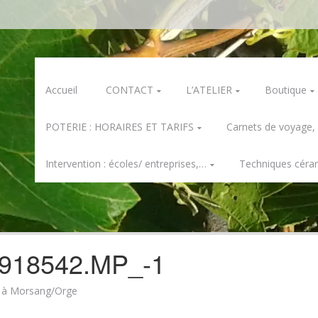
Skip
Accueil
CONTACT
L’ATELIER
Boutique
to
content
POTERIE : HORAIRES ET TARIFS
Carnets de voyage,
Intervention : écoles/ entreprises,…
Techniques céra
918542.MP_-1
e à Morsang/Orge