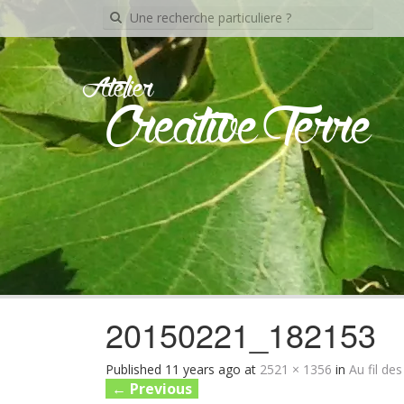
Recherche
pour:
Atelier
Creative Terre
20150221_182153
Published
11 years ago
at
2521 × 1356
in
Au fil des
←
Previous