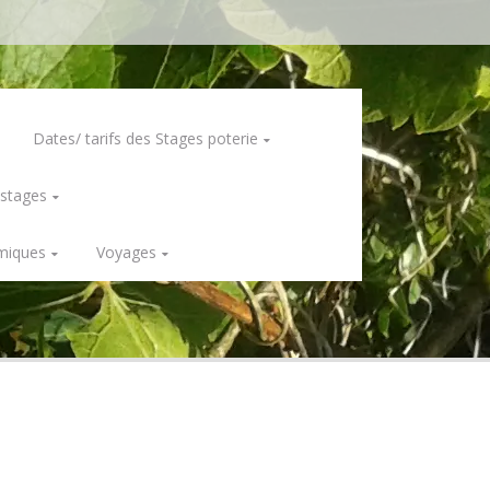
Dates/ tarifs des Stages poterie
 stages
miques
Voyages