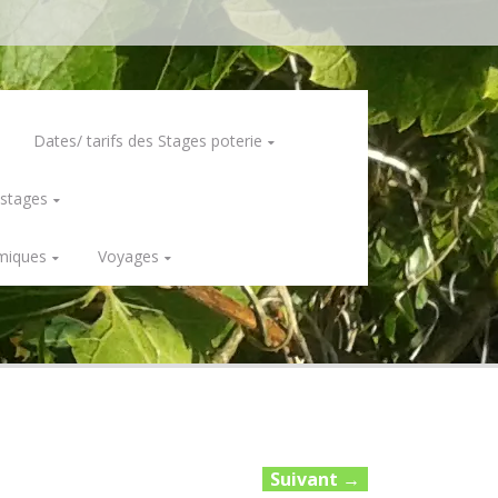
Dates/ tarifs des Stages poterie
 stages
miques
Voyages
Suivant
→