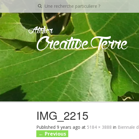
Recherche
pour:
Atelier
Creative Terre
IMG_2215
Published
9 years ago
at
5184 × 3888
in
Biennale d
←
Previous