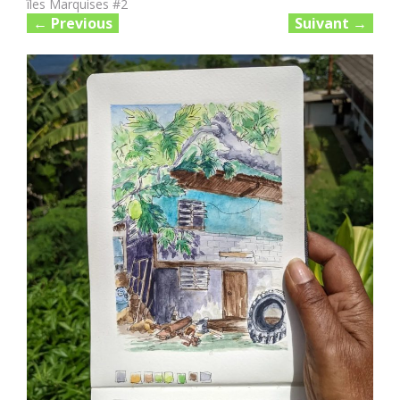
îles Marquises #2
←
Previous
Suivant
→