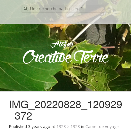
Recherche
pour:
Atelier
Creative Terre
Skip
to
content
IMG_20220828_120929
_372
Published
3 years ago
at
1328 × 1328
in
Carnet de voyage