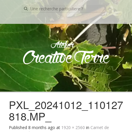
Recherche
pour:
Atelier
Creative Terre
Skip
to
content
PXL_20241012_110127
818.MP_
Published
8 months ago
at
1920 × 2560
in
Carnet de