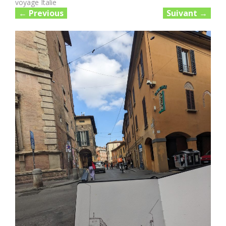
voyage Italie
←
Previous
Suivant
→