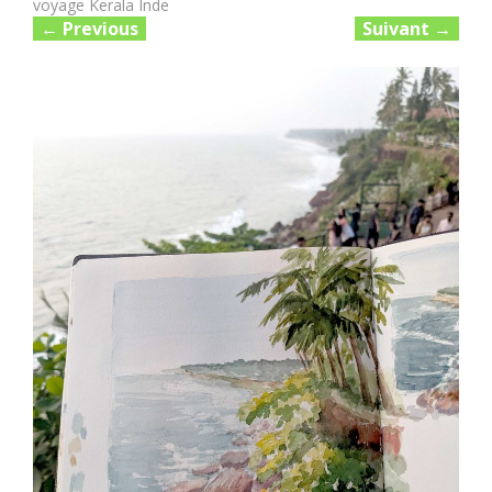
voyage Kerala Inde
←
Previous
Suivant
→