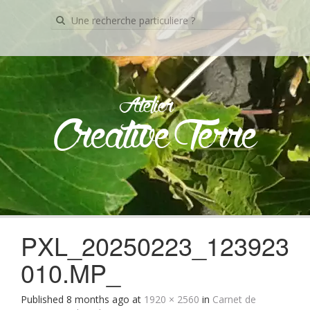
Recherche
pour:
Atelier
Creative Terre
Skip
to
content
PXL_20250223_123923
010.MP_
Published
8 months ago
at
1920 × 2560
in
Carnet de