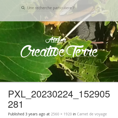
Recherche
pour:
Atelier
Creative Terre
Skip
to
content
PXL_20230224_152905
281
Published
3 years ago
at
2560 × 1920
in
Carnet de voyage