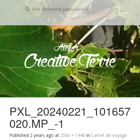
Recherche
pour:
Atelier
Creative Terre
Skip
to
content
PXL_20240221_101657
020.MP_-1
Published
2 years ago
at
2560 × 1440
in
Carnet de voyage