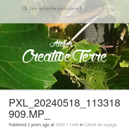
Recherche
pour:
Atelier
Creative Terre
Skip
to
content
PXL_20240518_113318
909.MP_
Published
2 years ago
at
2560 × 1440
in
Carnet de voyage