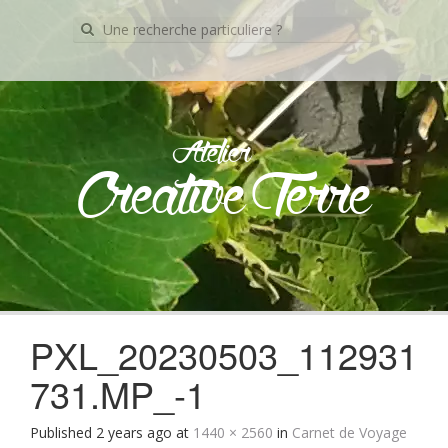
Recherche
pour:
Atelier
Creative Terre
Skip
to
content
PXL_20230503_112931
731.MP_-1
Published
2 years ago
at
1440 × 2560
in
Carnet de Voyage