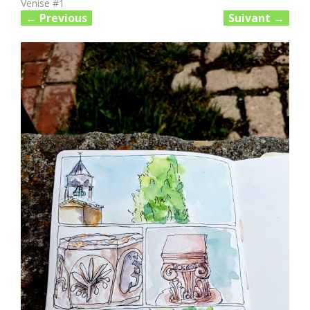
Venise #1
←
Previous
Suivant
→