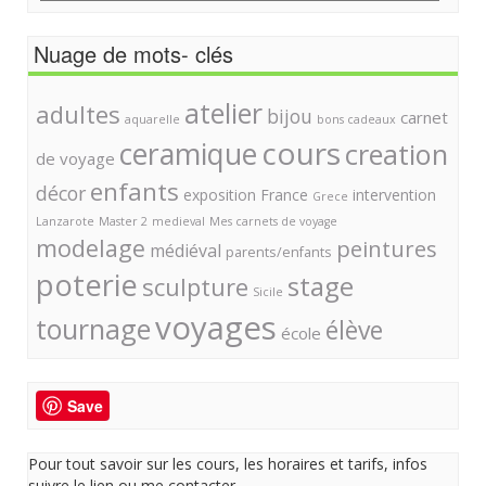
Nuage de mots- clés
atelier
adultes
bijou
carnet
aquarelle
bons cadeaux
cours
ceramique
creation
de voyage
enfants
décor
exposition
France
intervention
Grece
Lanzarote
Master 2
medieval
Mes carnets de voyage
modelage
peintures
médiéval
parents/enfants
poterie
stage
sculpture
Sicile
voyages
tournage
élève
école
Save
Pour tout savoir sur les cours, les horaires et tarifs, infos
suivre le lien ou me contacter