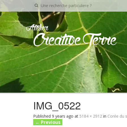
Recherche
pour:
Atelier
Creative Terre
IMG_0522
Published
9 years ago
at
5184 × 2912
in
Corée du s
←
Previous