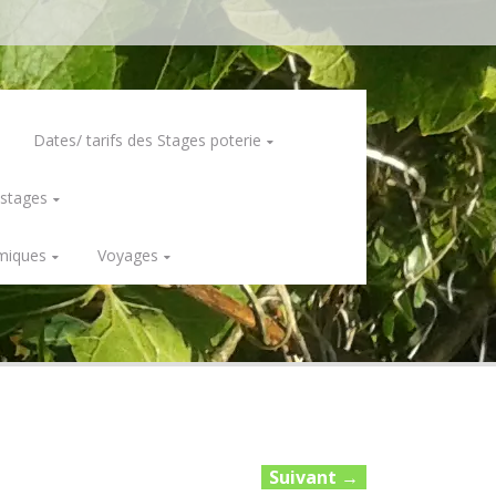
Dates/ tarifs des Stages poterie
 stages
miques
Voyages
Suivant
→