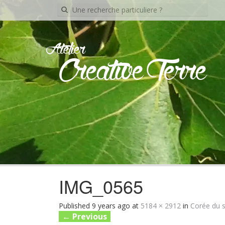
Recherche
pour:
Atelier
Creative Terre
IMG_0565
Published
9 years ago
at
5184 × 2912
in
Corée du s
←
Previous