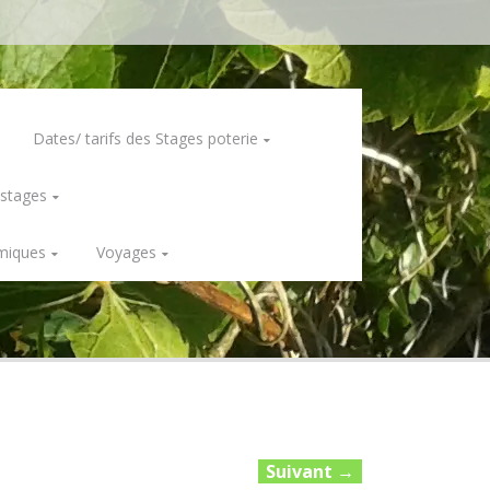
Dates/ tarifs des Stages poterie
 stages
miques
Voyages
Suivant
→