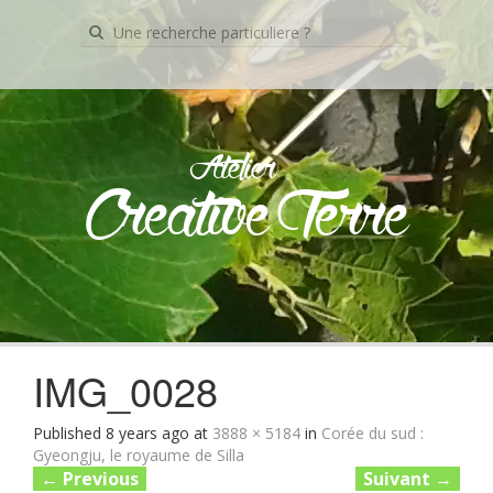
Recherche
pour:
Atelier
Creative Terre
Skip
to
content
IMG_0028
Published
8 years ago
at
3888 × 5184
in
Corée du sud :
Gyeongju, le royaume de Silla
←
Previous
Suivant
→