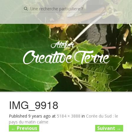
Recherche
pour:
Atelier
Creative Terre
Skip
to
content
IMG_9918
Published
9 years ago
at
5184 × 3888
in
Corée du Sud : le
pays du matin calme
←
Previous
Suivant
→