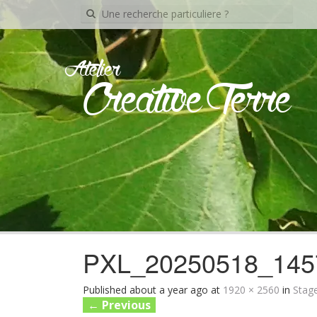
Recherche
pour:
Atelier
Creative Terre
PXL_20250518_145
Published
about a year ago
at
1920 × 2560
in
Stag
←
Previous