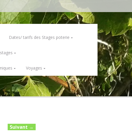
Dates/ tarifs des Stages poterie
 stages
miques
Voyages
Suivant
→