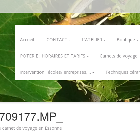
Skip
Accueil
CONTACT
L’ATELIER
Boutique
to
content
POTERIE : HORAIRES ET TARIFS
Carnets de voyage,
Intervention : écoles/ entreprises,…
Techniques céra
709177.MP_
e carnet de voyage en Essonne