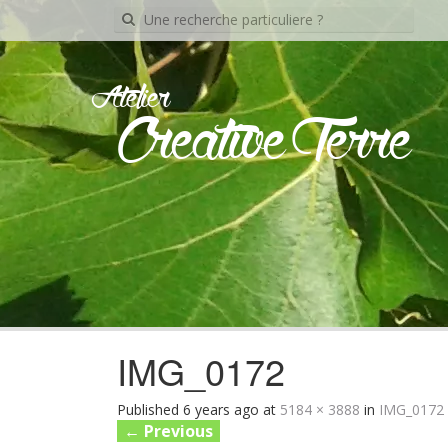
Recherche
pour:
Atelier
Creative Terre
IMG_0172
Published
6 years ago
at
5184 × 3888
in
IMG_0172
←
Previous