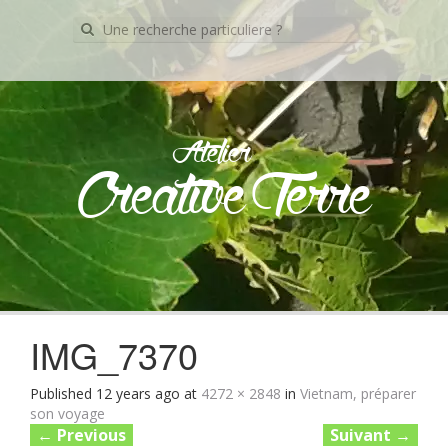
Recherche
pour:
Atelier
Creative Terre
Skip
to
content
IMG_7370
Published
12 years ago
at
4272 × 2848
in
Vietnam, préparer
son voyage
←
Previous
Suivant
→