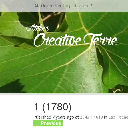
Recherche
pour:
Atelier
Creative Terre
1 (1780)
Published
7 years ago
at
2048 × 1818
in
Lac Titicac
←
Previous