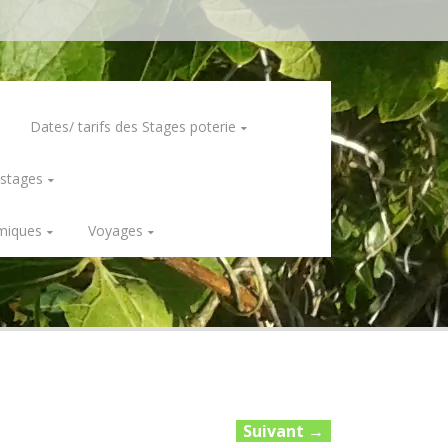
Dates/ tarifs des Stages poterie
 stages
miques
Voyages
Suivant
→