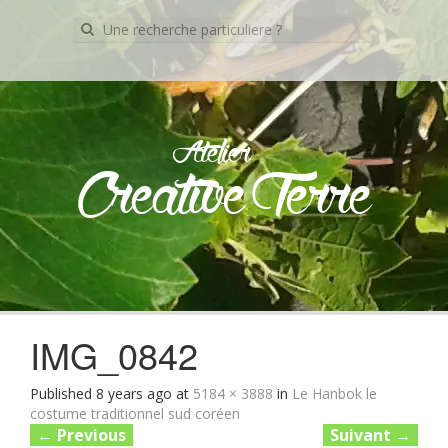
Recherche
pour:
Atelier
Creative Terre
Skip
to
content
IMG_0842
Published
8 years ago
at
5184 × 3888
in
Le Hanbok le
costume traditionnel sud coréen
←
Previous
Suivant
→