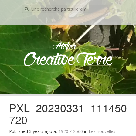
Recherche
pour:
Atelier
Creative Terre
Skip
to
content
PXL_20230331_111450
720
Published
3 years ago
at
1920 × 2560
in
Les nouvelles