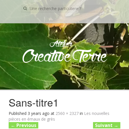
Recherche
pour:
Atelier
Creative Terre
Skip
to
content
Sans-titre1
Published
3 years ago
at
2560 × 2327
in
Les nouvelles
pièces en émaux de grès
←
Previous
Suivant
→