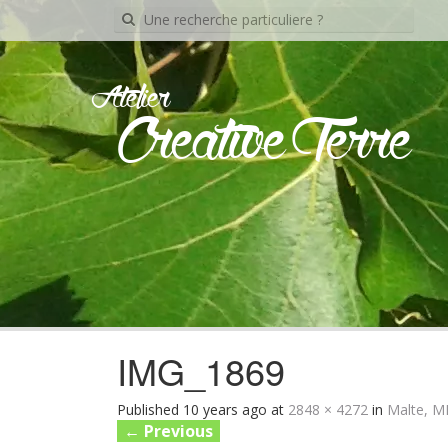
Recherche
pour:
Atelier
Creative Terre
IMG_1869
Published
10 years ago
at
2848 × 4272
in
Malte, 
←
Previous