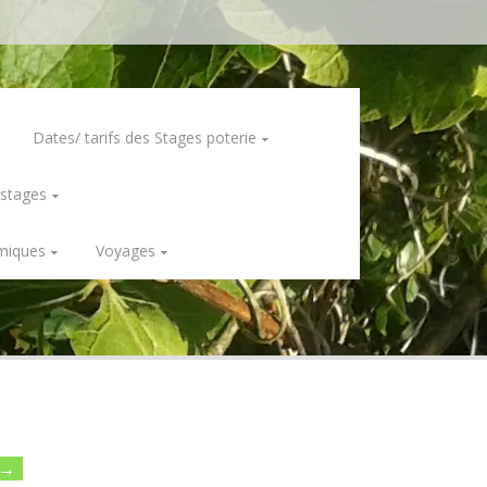
Dates/ tarifs des Stages poterie
 stages
miques
Voyages
→