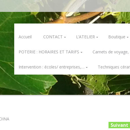
Skip
Accueil
CONTACT
L’ATELIER
Boutique
to
content
POTERIE : HORAIRES ET TARIFS
Carnets de voyage,
Intervention : écoles/ entreprises,…
Techniques céra
MDINA
Suivant