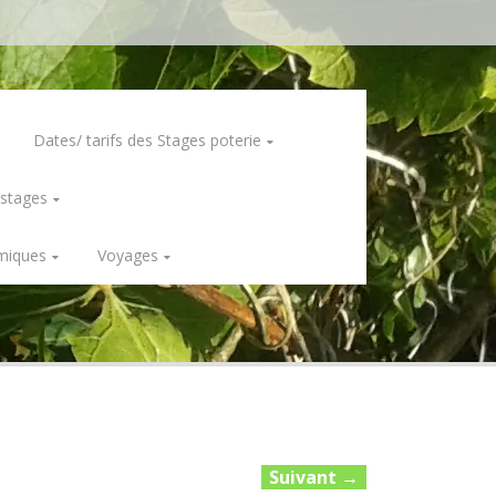
Dates/ tarifs des Stages poterie
 stages
miques
Voyages
Suivant
→