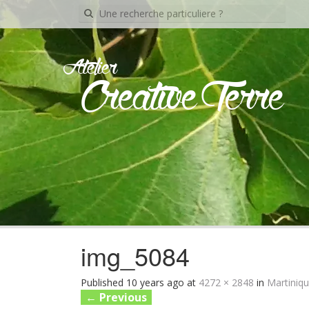
Recherche
pour:
Atelier
Creative Terre
img_5084
Published
10 years ago
at
4272 × 2848
in
Martiniqu
←
Previous