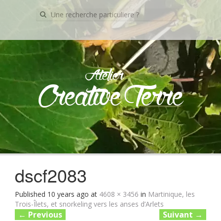
Recherche
pour:
Atelier
Creative Terre
Skip
to
content
dscf2083
Published
10 years ago
at
4608 × 3456
in
Martinique, les
Trois-Îlets, et snorkeling vers les anses d’Arlets
←
Previous
Suivant
→