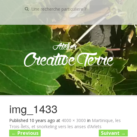
Recherche
pour:
Atelier
Creative Terre
Skip
to
content
img_1433
Published
10 years ago
at
4000 × 3000
in
Martinique, les
Trois-Îlets, et snorkeling vers les anses d’Arlets
←
Previous
Suivant
→