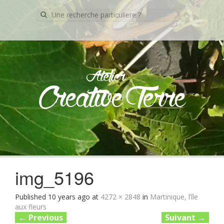
Recherche
pour:
Atelier
Creative Terre
Skip
to
content
img_5196
Published
10 years ago
at
4272 × 2848
in
Martinique, l’île
aux fleurs
←
Previous
Suivant
→