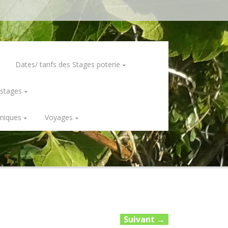
Dates/ tarifs des Stages poterie
 stages
miques
Voyages
Suivant
→