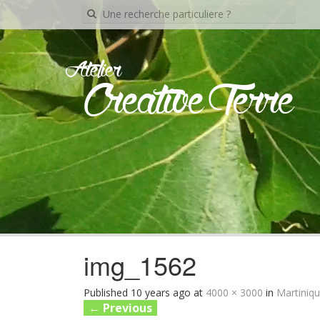
Recherche
pour:
Atelier
Creative Terre
img_1562
Published
10 years ago
at
4000 × 3000
in
Martiniqu
←
Previous