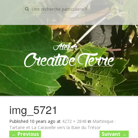
Recherche
pour:
Atelier
Creative Terre
Skip
to
content
img_5721
Published
10 years ago
at
4272 × 2848
in
Martinique :
Tartane et La Caravelle vers la Baie du Trésor
←
Previous
Suivant
→