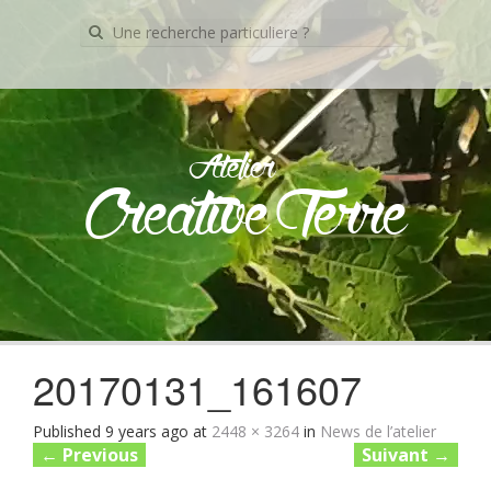
Recherche
pour:
Atelier
Creative Terre
Skip
to
content
20170131_161607
Published
9 years ago
at
2448 × 3264
in
News de l’atelier
←
Previous
Suivant
→