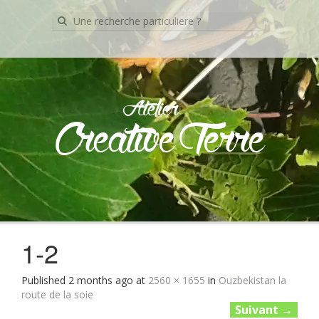
Recherche
pour:
Atelier
Creative Terre
Skip
to
content
1-2
Published
2 months ago
at
2560 × 1655
in
Ouzbekistan la
route de la soie
Suivant
→