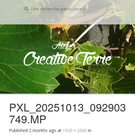
Recherche
pour:
Atelier
Creative Terre
Skip
to
content
PXL_20251013_092903
749.MP
Published
2 months ago
at
1920 × 2560
in