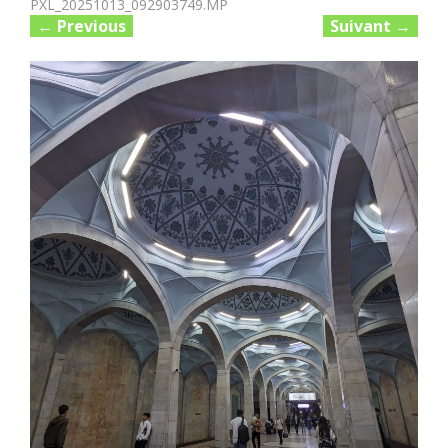
PXL_20251013_092903749.MP
←
Previous
Suivant
→