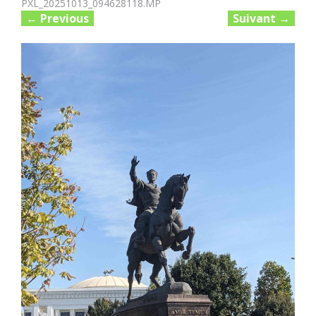
PXL_20251013_094628118.MP
←
Previous
Suivant
→