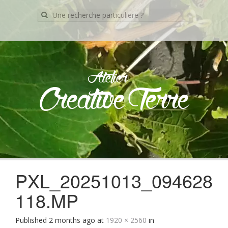
Recherche
pour:
Atelier
Creative Terre
Skip
to
content
PXL_20251013_094628
118.MP
Published
2 months ago
at
1920 × 2560
in