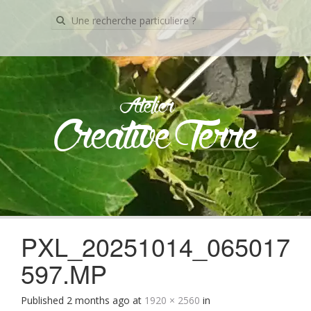
Recherche
pour:
Atelier
Creative Terre
Skip
to
content
PXL_20251014_065017
597.MP
Published
2 months ago
at
1920 × 2560
in