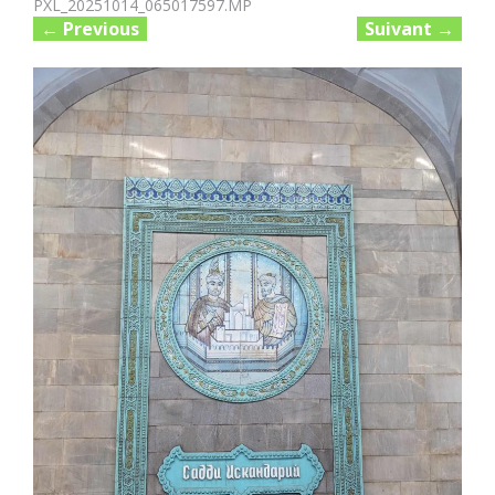
PXL_20251014_065017597.MP
←
Previous
Suivant
→