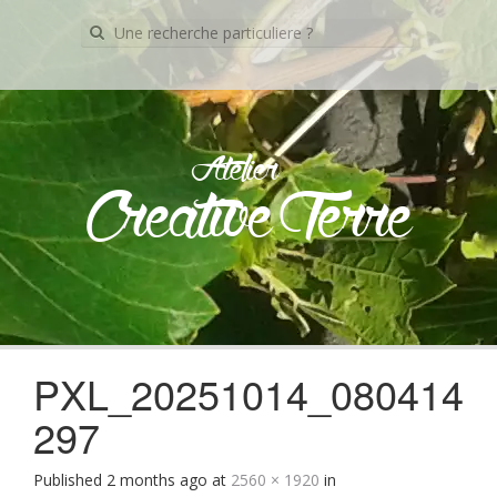
Recherche
pour:
Atelier
Creative Terre
Skip
to
content
PXL_20251014_080414
297
Published
2 months ago
at
2560 × 1920
in