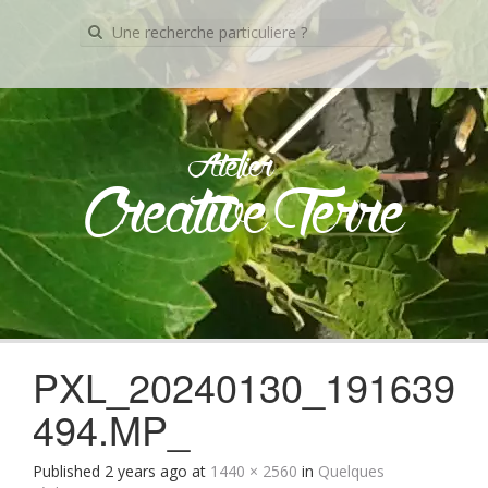
Recherche
pour:
Atelier
Creative Terre
Skip
to
content
PXL_20240130_191639
494.MP_
Published
2 years ago
at
1440 × 2560
in
Quelques