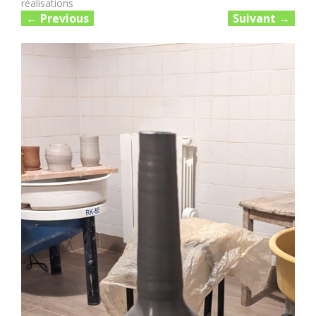
réalisations
←
Previous
Suivant
→