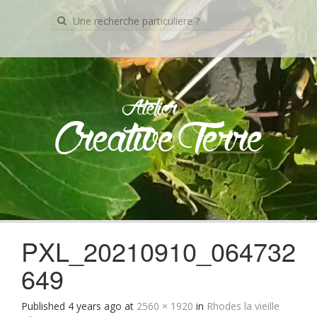
Recherche
pour:
Atelier
Creative Terre
Skip
to
content
PXL_20210910_064732
649
Published
4 years ago
at
2560 × 1920
in
Rhodes la vieille