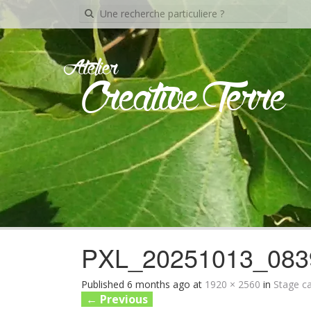
Recherche
pour:
Atelier
Creative Terre
PXL_20251013_083
Published
6 months ago
at
1920 × 2560
in
Stage c
←
Previous