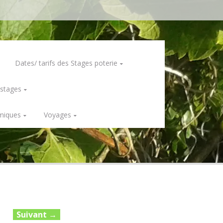
Dates/ tarifs des Stages poterie
 stages
miques
Voyages
Suivant
→