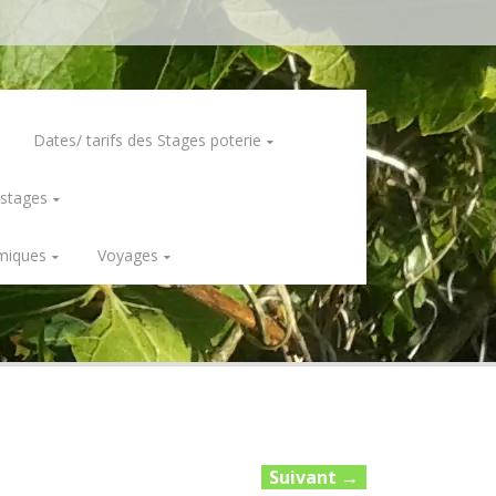
Dates/ tarifs des Stages poterie
 stages
miques
Voyages
Suivant
→