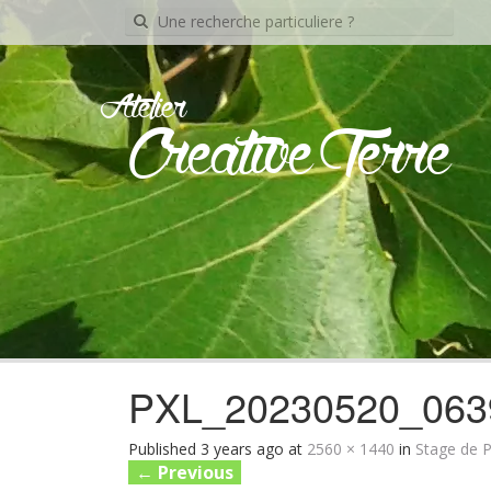
Recherche
pour:
Atelier
Creative Terre
PXL_20230520_063
Published
3 years ago
at
2560 × 1440
in
Stage de P
←
Previous