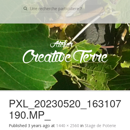
Recherche
pour:
Atelier
Creative Terre
Skip
to
content
PXL_20230520_163107
190.MP_
Published
3 years ago
at
1440 × 2560
in
Stage de Poterie