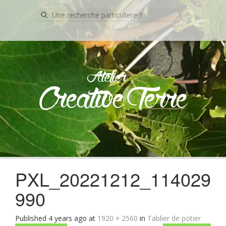
Recherche
pour:
Atelier
Creative Terre
Skip
to
content
PXL_20221212_114029
990
Published
4 years ago
at
1920 × 2560
in
Tablier de potier