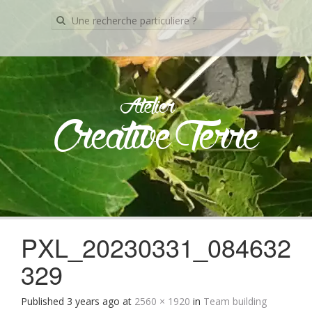
Recherche
pour:
Atelier
Creative Terre
Skip
to
content
PXL_20230331_084632
329
Published
3 years ago
at
2560 × 1920
in
Team building