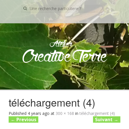
Recherche
pour:
Atelier
Creative Terre
Skip
to
content
téléchargement (4)
Published
4 years ago
at
300 × 168
in
téléchargement (4)
←
Previous
Suivant
→