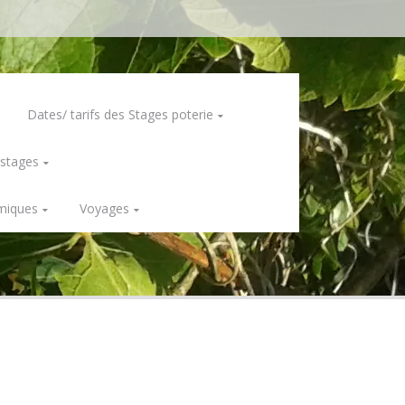
Dates/ tarifs des Stages poterie
 stages
miques
Voyages