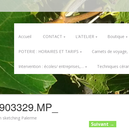
Skip
Accueil
CONTACT
L’ATELIER
Boutique
to
content
POTERIE : HORAIRES ET TARIFS
Carnets de voyage,
Intervention : écoles/ entreprises,…
Techniques céra
903329.MP_
n sketching Palerme
Suivant
→