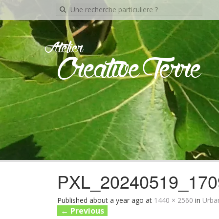
Recherche
pour:
Atelier
Creative Terre
PXL_20240519_170
Published
about a year ago
at
1440 × 2560
in
Urba
←
Previous