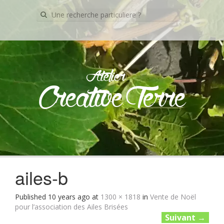
Recherche
pour:
Atelier
Creative Terre
Skip
to
content
ailes-b
Published
10 years ago
at
1300 × 1818
in
Vente de Noël
pour l’association des Ailes Brisées
Suivant
→